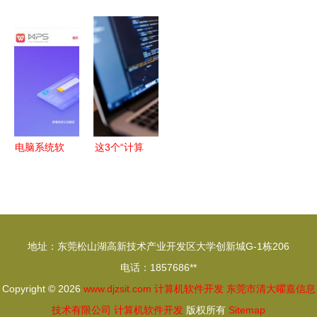
权、销售与
云 这才是
代软件开发
无痛高效免
技术成果转
电脑最好用
中的关键策
针便携注射
让的操作要
的音乐软件
略与实践
器进入商业
点与法律保
化阶段，突
障
破传统医疗
瓶颈
电脑系统软
这3个“计算
件维护03
机”专业报
装机必备软
考人数最
件纯净安全
多，毕业轻
下载
松找工作！
地址：东莞松山湖高新技术产业开发区大学创新城G-1栋206
电话：1857686**
Copyright © 2026
www.djzsit.com
计算机软件开发
东莞市清大曜嘉信息
技术有限公司
计算机软件开发
版权所有
Sitemap