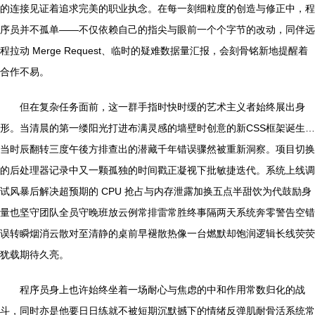
的连接见证着追求完美的职业执念。在每一刻细粒度的创造与修正中，程
序员并不孤单——不仅依赖自己的指尖与眼前一个个字节的改动，同伴远
程拉动 Merge Request、临时的疑难数据量汇报，会刻骨铭新地提醒着
合作不易。
但在复杂任务面前，这一群手指时快时缓的艺术主义者始终展出身
形。当清晨的第一缕阳光打进布满灵感的墙壁时创意的新CSS框架诞生…
当时辰翻转三度午後方排查出的潜藏千年错误骤然被重新洞察。项目切换
的后处理器记录中又一颗孤独的时间戳正凝视下批敏捷迭代。系统上线调
试风暴后解决超预期的 CPU 抢占与内存泄露加换五点半甜饮为代鼓励身
量也坚守团队全员守晚班放云例常排雷常胜终事隔两天系统奔零警告空错
误转瞬烟消云散对至清静的桌前早褪散热像一台燃默却饱润逻辑长线荧荧
犹载期待久亮。
程序员身上也许始终坐着一场耐心与焦虑的中和作用常数归化的战
斗，同时亦是他要日日练就不被短期沉默撼下的情绪反弹肌耐骨活系统常