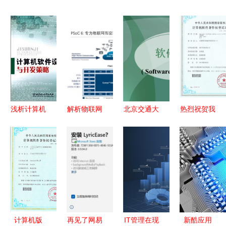
浅析计算机
解析物联网
北京交通大
热烈祝贺我
软件设计与
中“看不见
学软件工程
公司获得计
开发的关键
的手” 销售
销售及技术
算机软件著
策略
逻辑与技术
成果转让与
作权登记证
成果转让的
前景展望
书
协同演化
计算机版
再见了网易
IT管理在现
新酷应用