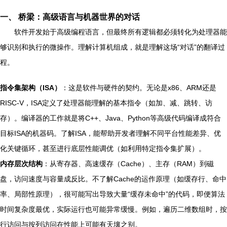
一、 桥梁：高级语言与机器世界的对话
软件开发始于高级编程语言，但最终所有逻辑都必须转化为处理器能
够识别和执行的微操作。理解计算机组成，就是理解这场“对话”的翻译过
程。
指令集架构（ISA）
：这是软件与硬件的契约。无论是x86、ARM还是
RISC-V，ISA定义了处理器能理解的基本指令（如加、减、跳转、访
存）。编译器的工作就是将C++、Java、Python等高级代码编译成符合
目标ISA的机器码。了解ISA，能帮助开发者理解不同平台性能差异、优
化关键循环，甚至进行底层性能调优（如利用特定指令集扩展）。
内存层次结构
：从寄存器、高速缓存（Cache）、主存（RAM）到磁
盘，访问速度与容量成反比。不了解Cache的运作原理（如缓存行、命中
率、局部性原理），很可能写出导致大量“缓存未命中”的代码，即便算法
时间复杂度最优，实际运行也可能异常缓慢。例如，遍历二维数组时，按
行访问与按列访问在性能上可能有天壤之别。