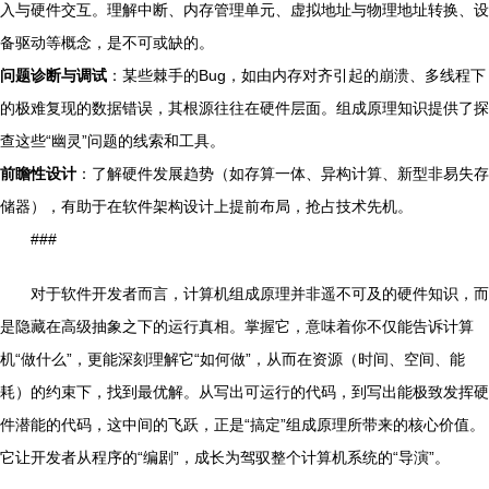
入与硬件交互。理解中断、内存管理单元、虚拟地址与物理地址转换、设
备驱动等概念，是不可或缺的。
问题诊断与调试
：某些棘手的Bug，如由内存对齐引起的崩溃、多线程下
的极难复现的数据错误，其根源往往在硬件层面。组成原理知识提供了探
查这些“幽灵”问题的线索和工具。
前瞻性设计
：了解硬件发展趋势（如存算一体、异构计算、新型非易失存
储器），有助于在软件架构设计上提前布局，抢占技术先机。
###
对于软件开发者而言，计算机组成原理并非遥不可及的硬件知识，而
是隐藏在高级抽象之下的运行真相。掌握它，意味着你不仅能告诉计算
机“做什么”，更能深刻理解它“如何做”，从而在资源（时间、空间、能
耗）的约束下，找到最优解。从写出可运行的代码，到写出能极致发挥硬
件潜能的代码，这中间的飞跃，正是“搞定”组成原理所带来的核心价值。
它让开发者从程序的“编剧”，成长为驾驭整个计算机系统的“导演”。