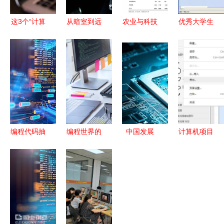
这3个“计算
从暗室到远
农业与科技
优秀大学生
机”专业报
方 一名软
交融 农业
必备的计算
考人数最
件开发人员
龙头股一览
机软件与开
多，毕业轻
的技术转让
与计算机软
发技能指南
松找工作！
人生
件开发的应
用
编程代码抽
编程世界的
中国发展
计算机项目
象技术背景
艺术与逻辑
EDA工具的
开发与产品
的软件销
一位软件开
机会与挑战
化管理 流
售、以股代
发者的日常
程图绘制及
息与技术成
技术成果转
果转让策略
让要点
研究