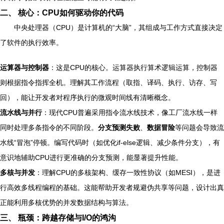
二、 核心：CPU如何驱动你的代码
中央处理器（CPU）是计算机的“大脑”，其组成与工作方式直接决定
了软件的执行效率。
运算器与控制器
：这是CPU的核心。运算器执行算术逻辑运算，控制器
则根据指令指挥全机。理解其工作流程（取指、译码、执行、访存、写
回），能让开发者对程序执行的微观时间线有清晰概念。
流水线与并行
：现代CPU普遍采用指令流水线技术，像工厂流水线一样
同时处理多条指令的不同阶段。
分支预测失败
、
数据冒险
等问题会导致流
水线“冒泡”停顿。编写代码时（如优化if-else逻辑、减少条件分支），有
意识地辅助CPU进行更准确的分支预测，能显著提升性能。
多核与并发
：理解CPU的多核架构、缓存一致性协议（如MESI），是进
行高效多线程编程的基础。这能帮助开发者规避伪共享等问题，设计出真
正能利用多核优势的并发数据结构与算法。
三、 瓶颈：跨越存储与I/O的鸿沟