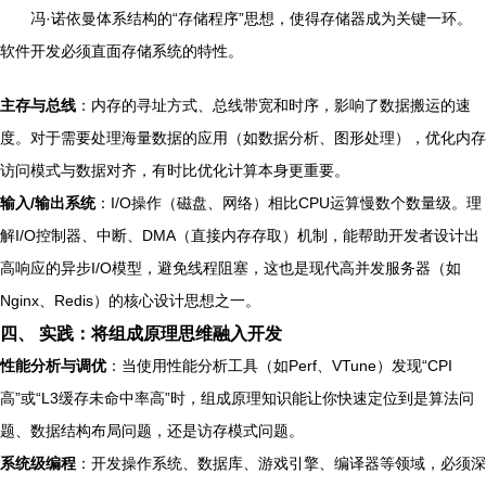
冯·诺依曼体系结构的“存储程序”思想，使得存储器成为关键一环。
软件开发必须直面存储系统的特性。
主存与总线
：内存的寻址方式、总线带宽和时序，影响了数据搬运的速
度。对于需要处理海量数据的应用（如数据分析、图形处理），优化内存
访问模式与数据对齐，有时比优化计算本身更重要。
输入/输出系统
：I/O操作（磁盘、网络）相比CPU运算慢数个数量级。理
解I/O控制器、中断、DMA（直接内存存取）机制，能帮助开发者设计出
高响应的异步I/O模型，避免线程阻塞，这也是现代高并发服务器（如
Nginx、Redis）的核心设计思想之一。
四、 实践：将组成原理思维融入开发
性能分析与调优
：当使用性能分析工具（如Perf、VTune）发现“CPI
高”或“L3缓存未命中率高”时，组成原理知识能让你快速定位到是算法问
题、数据结构布局问题，还是访存模式问题。
系统级编程
：开发操作系统、数据库、游戏引擎、编译器等领域，必须深